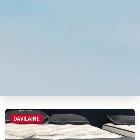
La sélection de Literie des
Savoie
Découvrez un large choix de matelas & sommiers pour une
qualité à tous prix.
DAVILAINE