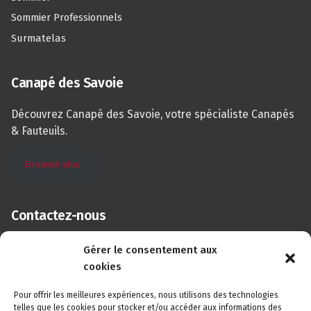
Sommier Professionnels
Surmatelas
Canapé des Savoie
Découvrez Canapé des Savoie, votre spécialiste Canapés
& Fauteuils.
En savoir plus
Contactez-nous
Téléphone :
04 50 34 16 60
Gérer le consentement aux
Email :
contact@literiedessavoie.com
cookies
Adresse
: Centre Commercial
Pour offrir les meilleures expériences, nous utilisons des technologies
Les Bossons
telles que les cookies pour stocker et/ou accéder aux informations des