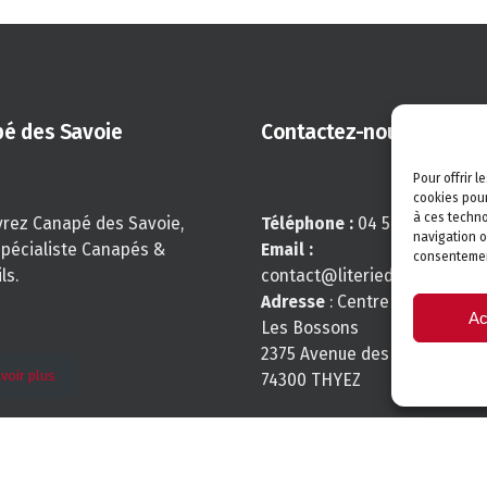
é des Savoie
Contactez-nous
Pour offrir 
cookies pour
à ces techno
rez Canapé des Savoie,
Téléphone :
04 50 34 16 60
navigation o
spécialiste Canapés &
Email :
consentement
ls.
contact@literiedessavoie.c
Adresse
: Centre Commercial
Ac
Les Bossons
2375 Avenue des vallées
voir plus
74300 THYEZ