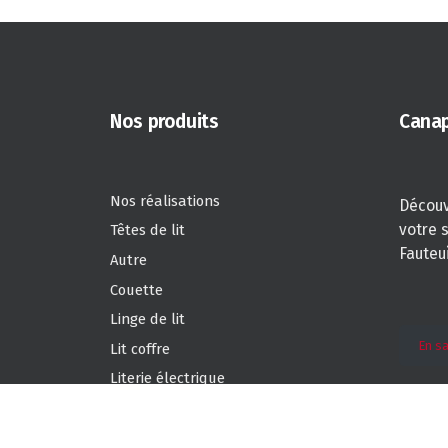
Nos produits
Canap
Nos réalisations
Découv
votre 
Têtes de lit
Fauteui
Autre
Couette
Linge de lit
En sa
Lit coffre
Literie électrique
Matelas
Oreillers