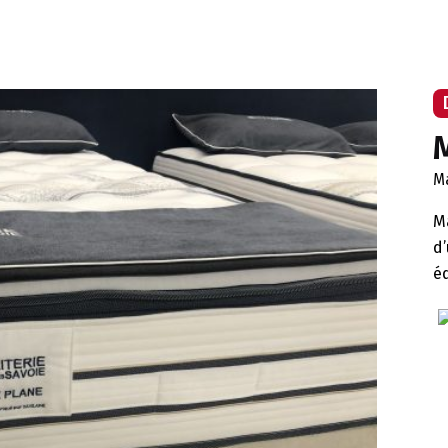
M
M
M
d
éq