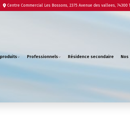
m
Centre Commercial Les Bossons, 2375 Avenue des vallees, 74300
produits
Professionnels
Résidence secondaire
Nos 