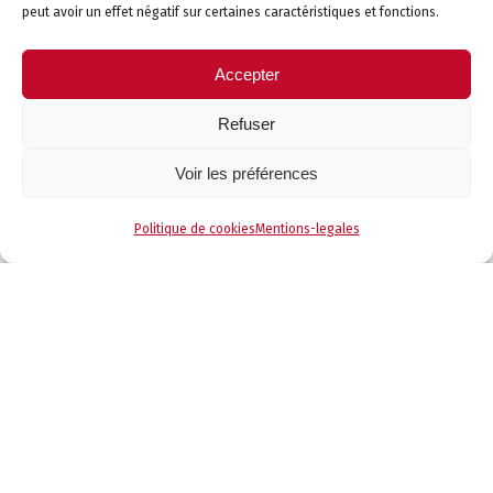
peut avoir un effet négatif sur certaines caractéristiques et fonctions.
Accepter
Refuser
Voir les préférences
Politique de cookies
Mentions-legales
Nos produits
Nos réalisations
Têtes de lit
Autre
Canapés fixes
Couette
Canapés Relax