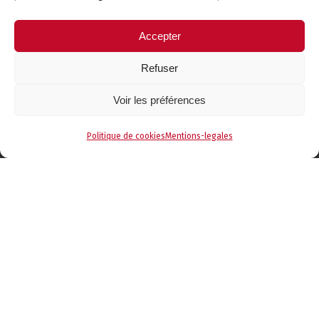
& Fauteuils.
Accepter
En savoir plus
Refuser
Contactez-nous
Voir les préférences
Téléphone :
04 50 34 16 60
Politique de cookies
Mentions-legales
Email :
contact@literiedessavoie.com
Adresse
: Centre Commercial
Les Bossons
2375 Avenue des vallées
74300 THYEZ
Suivez-nous !