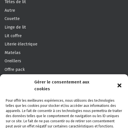
Têtes de lit
Autre
Couette
Linge de lit
Lit coffre
Literie électrique
Matelas
Oreillers
Offre pack
Sommier
Gérer le consentement aux
Sommier Professionnels
cookies
Surmatelas
Pour offrir les meilleures expériences, nous utilisons des technologies
telles que les cookies pour stocker et/ou accéder aux informations des
appareils. Le fait de consentir à ces technologies nous permettra de traiter
Canapé des Savoie
des données telles que le comportement de navigation ou les ID uniques
sur ce site. Le fait de ne pas consentir ou de retirer son consentement
Découvrez Canapé des Savoie, votre spécialiste Canapés
peut avoir un effet négatif sur certaines caractéristiques et fonctions.