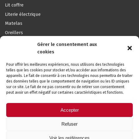
Lit coffre
Literie électrique
Matelas
Oreillers
Offre pack
Gérer le consentement aux
Sommier
cookies
Sommier Professionnels
Pour offrir les meilleures expériences, nous utilisons des technologies
Surmatelas
telles que les cookies pour stocker et/ou accéder aux informations des
appareils. Le fait de consentir à ces technologies nous permettra de traiter
des données telles que le comportement de navigation ou les ID uniques
sur ce site. Le fait de ne pas consentir ou de retirer son consentement
Canapé des Savoie
peut avoir un effet négatif sur certaines caractéristiques et fonctions.
Découvrez Canapé des Savoie, votre spécialiste Canapés
Accepter
& Fauteuils.
Refuser
En savoir plus
Voir les préférences