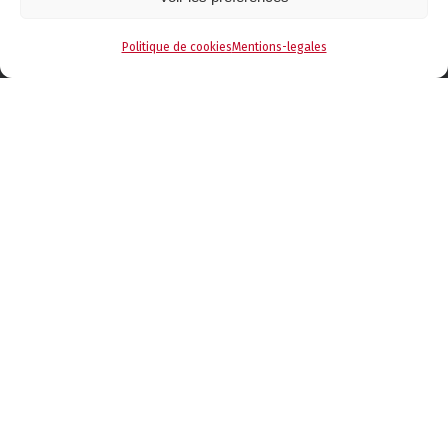
Contactez-nous
Politique de cookies
Mentions-legales
Téléphone :
04 50 34 16 60
Email :
contact@literiedessavoie.com
Adresse
: Centre Commercial
Les Bossons
2375 Avenue des vallées
74300 THYEZ
Suivez-nous !
© 2026 Literie des Savoie
Fenix Conseil
|
Mentions légales