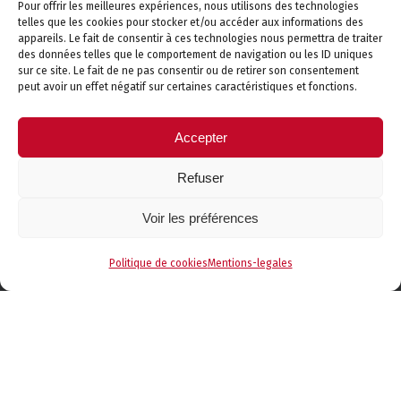
Pour offrir les meilleures expériences, nous utilisons des technologies
Sommier Professionnels
telles que les cookies pour stocker et/ou accéder aux informations des
appareils. Le fait de consentir à ces technologies nous permettra de traiter
Surmatelas
des données telles que le comportement de navigation ou les ID uniques
sur ce site. Le fait de ne pas consentir ou de retirer son consentement
peut avoir un effet négatif sur certaines caractéristiques et fonctions.
Canapé des Savoie
Accepter
Découvrez Canapé des Savoie, votre spécialiste Canapés
& Fauteuils.
Refuser
En savoir plus
Voir les préférences
Politique de cookies
Mentions-legales
Contactez-nous
Téléphone :
04 50 34 16 60
Email :
contact@literiedessavoie.com
Adresse
: Centre Commercial
Les Bossons