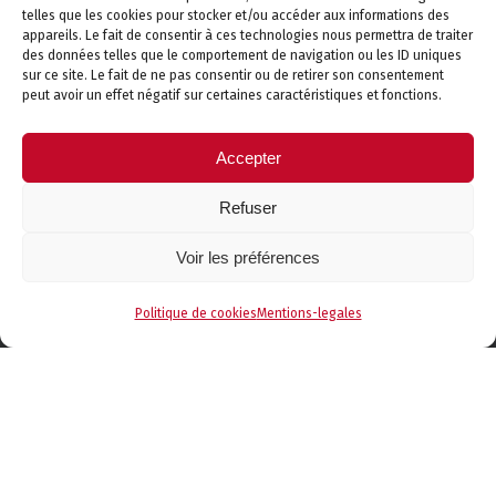
telles que les cookies pour stocker et/ou accéder aux informations des
appareils. Le fait de consentir à ces technologies nous permettra de traiter
Canapé des Savoie
des données telles que le comportement de navigation ou les ID uniques
sur ce site. Le fait de ne pas consentir ou de retirer son consentement
peut avoir un effet négatif sur certaines caractéristiques et fonctions.
Découvrez Canapé des Savoie, votre spécialiste Canapés
& Fauteuils.
Accepter
En savoir plus
Refuser
Voir les préférences
Contactez-nous
Politique de cookies
Mentions-legales
Téléphone :
04 50 34 16 60
Email :
contact@literiedessavoie.com
Adresse
: Centre Commercial
Les Bossons
2375 Avenue des vallées
74300 THYEZ